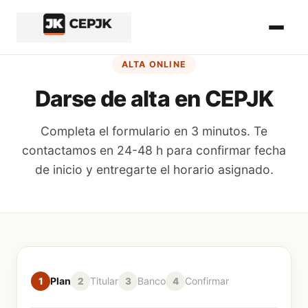
Inicio del contenido principal
ALTA ONLINE
Darse de alta en CEPJK
Completa el formulario en 3 minutos. Te
contactamos en 24-48 h para confirmar fecha
de inicio y entregarte el horario asignado.
Paso
1
de
4
Plan
Titular
Banco
Confirmar
1
2
3
4