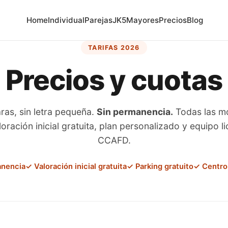
Home
Individual
Parejas
JK5
Mayores
Precios
Blog
TARIFAS 2026
Precios y cuotas
ras, sin letra pequeña.
Sin permanencia.
Todas las m
loración inicial gratuita, plan personalizado y equipo l
CCAFD.
anencia
✓ Valoración inicial gratuita
✓ Parking gratuito
✓ Centro