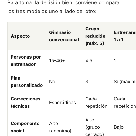
Para tomar la decisión bien, conviene comparar
los tres modelos uno al lado del otro:
Grupo
Gimnasio
Entrenam
Aspecto
reducido
convencional
1 a 1
(máx. 5)
Personas por
15-40+
≤ 5
1
entrenador
Plan
No
Sí
Sí (máxim
personalizado
Correcciones
Cada
Cada
Esporádicas
técnicas
repetición
repetición
Alto
Componente
Alto
(grupo
Bajo
social
(anónimo)
cerrado)